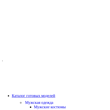
ОФИС МОСКВА:
МОСКВА, ГИЛЯРОВСКОГО, 50
ПН-ПТ - С 10-21:00
СБ-ВС С 11-19:00
+7 (977) 150 06 97
.
MANAGER@VELOURLAB.RU
Каталог готовых моделей
Мужская одежда
Мужские костюмы