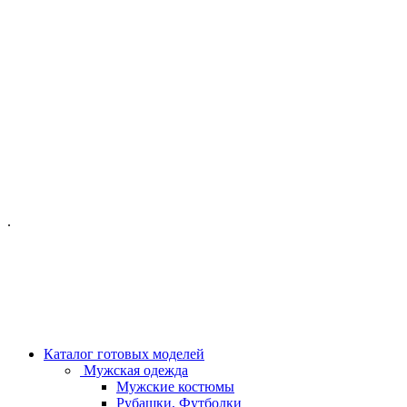
ОФИС МОСКВА:
МОСКВА, ГИЛЯРОВСКОГО, 50
ПН-ПТ - С 10-21:00
СБ-ВС С 11-19:00
+7 (977) 150 06 97
.
MANAGER@VELOURLAB.RU
Каталог готовых моделей
Мужская одежда
Мужские костюмы
Рубашки, Футболки