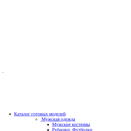
ОФИС МОСКВА:
МОСКВА, ГИЛЯРОВСКОГО, 50
ПН-ПТ - С 10-21:00
СБ-ВС С 11-19:00
+7 (977) 150 06 97
.
MANAGER@VELOURLAB.RU
Каталог готовых моделей
Мужская одежда
Мужские костюмы
Рубашки, Футболки