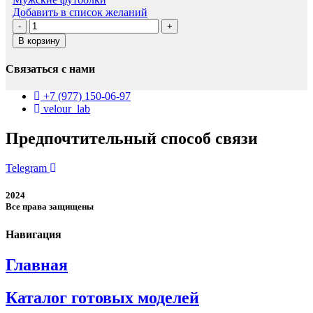
Добавить в список желаний
Количество
товара
В корзину
Мужские
футболки
Связаться с нами
и
майки
+7 (977) 150-06-97
velour_lab
Предпочтительный способ связи
Telegram
2024
Все права защищены
Навигация
Главная
Каталог готовых моделей