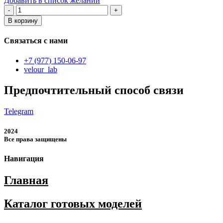
Добавить в список желаний
Количество
товара
В корзину
Мужские
футболки
Связаться с нами
и
майки
+7 (977) 150-06-97
velour_lab
Предпочтительный способ связи
Telegram
2024
Все права защищены
Навигация
Главная
Каталог готовых моделей