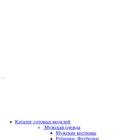
ОФИС МОСКВА:
МОСКВА, ГИЛЯРОВСКОГО, 50
ПН-ПТ - С 10-21:00
СБ-ВС С 11-19:00
+7 (977) 150 06 97
.
MANAGER@VELOURLAB.RU
Каталог готовых моделей
Мужская одежда
Мужские костюмы
Рубашки, Футболки