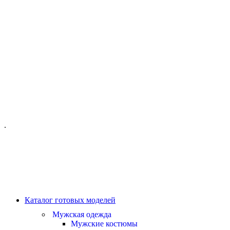
ОФИС МОСКВА:
МОСКВА, ГИЛЯРОВСКОГО, 50
ПН-ПТ - С 10-21:00
СБ-ВС С 11-19:00
+7 (977) 150 06 97
.
MANAGER@VELOURLAB.RU
Каталог готовых моделей
Мужская одежда
Мужские костюмы