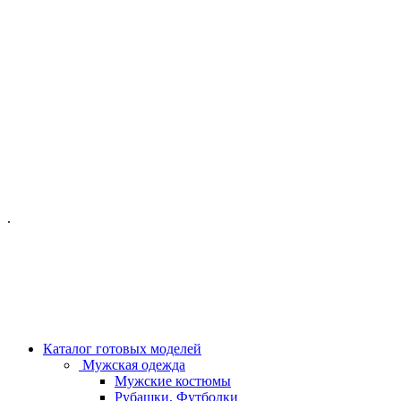
ОФИС МОСКВА:
МОСКВА, ГИЛЯРОВСКОГО, 50
ПН-ПТ - С 10-21:00
СБ-ВС С 11-19:00
+7 (977) 150 06 97
.
MANAGER@VELOURLAB.RU
Каталог готовых моделей
Мужская одежда
Мужские костюмы
Рубашки, Футболки