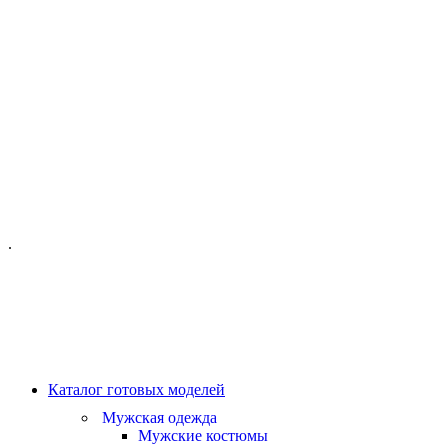
ОФИС МОСКВА:
МОСКВА, ГИЛЯРОВСКОГО, 50
ПН-ПТ - С 10-21:00
СБ-ВС С 11-19:00
+7 (977) 150 06 97
.
MANAGER@VELOURLAB.RU
Каталог готовых моделей
Мужская одежда
Мужские костюмы