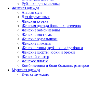
Рубашки для мальчика
Женская одежда
Arabian style
Для беременных
Женская куртка
Женская одежда больших размеров
Женские комбинезоны
Женские костюмы
Женские купальники
Женские пижамы
Женские топы, рубашки и футболки
Женские шорты, юбки и брюки
Женский свитер
Женское платье
Комбинезоны и боди больших размеров
Мужская одежда
Куртка мужская
Мужская домашняя одежда
Мужская одежда больших размеров
Мужская одежда для отдыха
Мужские костюмы
Мужские футболки
Мужские худи и свитшоты
Мужские шорты и брюки