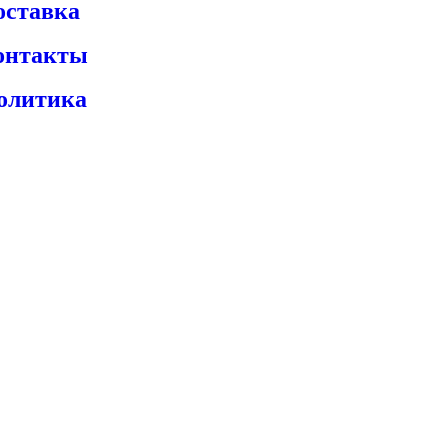
оставка
онтакты
олитика