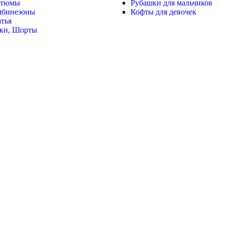
стюмы
Рубашки для мальчиков
мбинезоны
Кофты для девочек
тья
ки, Шорты