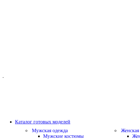
ОФИС МОСКВА:
МОСКВА, ГИЛЯРОВСКОГО, 50
ПН-ПТ - С 10-21:00
СБ-ВС С 11-19:00
+7 (977) 150 06 97
.
MANAGER@VELOURLAB.RU
Каталог готовых моделей
Мужская одежда
Женская
Мужские костюмы
Жен