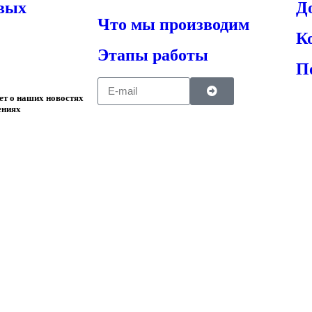
овых
Д
Что мы производим
К
Этапы работы
П
ает о наших новостях
ениях