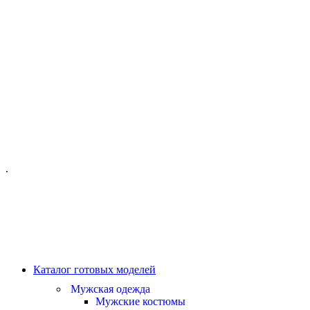
ОФИС МОСКВА:
МОСКВА, ГИЛЯРОВСКОГО, 50
ПН-ПТ - С 10-21:00
СБ-ВС С 11-19:00
+7 (977) 150 06 97
.
MANAGER@VELOURLAB.RU
Каталог готовых моделей
Мужская одежда
Мужские костюмы