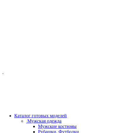
ОФИС МОСКВА:
МОСКВА, ГИЛЯРОВСКОГО, 50
ПН-ПТ - С 10-21:00
СБ-ВС С 11-19:00
+7 (977) 150 06 97
.
MANAGER@VELOURLAB.RU
Каталог готовых моделей
Мужская одежда
Мужские костюмы
Рубашки, Футболки