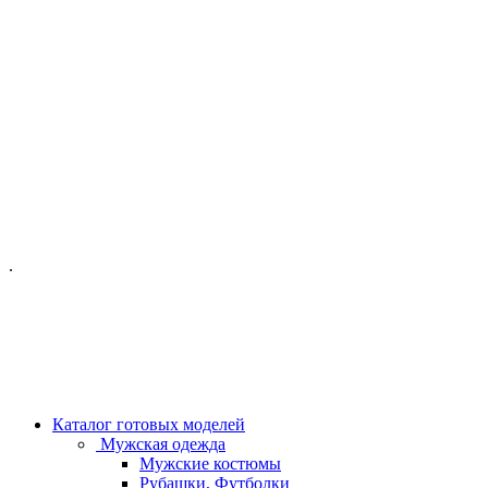
ОФИС МОСКВА:
МОСКВА, ГИЛЯРОВСКОГО, 50
ПН-ПТ - С 10-21:00
СБ-ВС С 11-19:00
+7 (977) 150 06 97
.
MANAGER@VELOURLAB.RU
Каталог готовых моделей
Мужская одежда
Мужские костюмы
Рубашки, Футболки