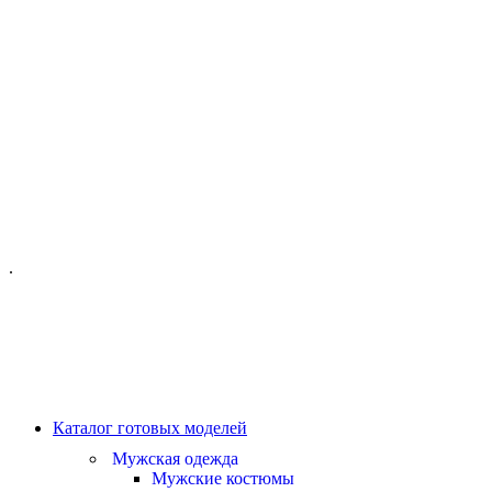
ОФИС МОСКВА:
МОСКВА, ГИЛЯРОВСКОГО, 50
ПН-ПТ - С 10-21:00
СБ-ВС С 11-19:00
+7 (977) 150 06 97
.
MANAGER@VELOURLAB.RU
Каталог готовых моделей
Мужская одежда
Мужские костюмы