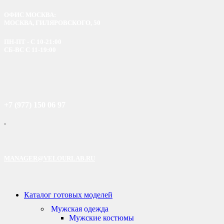
ОФИС МОСКВА:
МОСКВА, ГИЛЯРОВСКОГО, 50
ПН-ПТ - С 10-21:00
СБ-ВС С 11-19:00
+7 (977) 150 06 97
.
MANAGER@VELOURLAB.RU
Каталог готовых моделей
Мужская одежда
Мужские костюмы