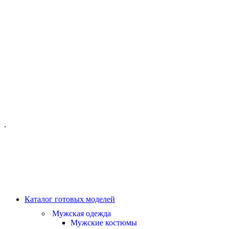
ОФИС МОСКВА:
МОСКВА, ГИЛЯРОВСКОГО, 50
ПН-ПТ - С 10-21:00
СБ-ВС С 11-19:00
+7 (977) 150 06 97
.
MANAGER@VELOURLAB.RU
Каталог готовых моделей
Мужская одежда
Мужские костюмы