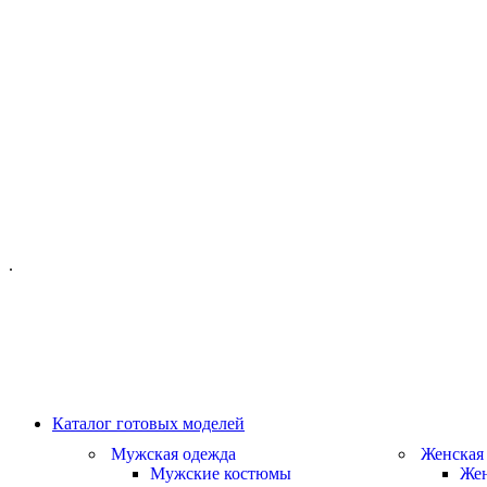
ОФИС МОСКВА:
МОСКВА, ГИЛЯРОВСКОГО, 50
ПН-ПТ - С 10-21:00
СБ-ВС С 11-19:00
+7 (977) 150 06 97
.
MANAGER@VELOURLAB.RU
Каталог готовых моделей
Мужская одежда
Женская
Мужские костюмы
Жен