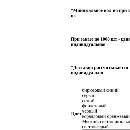
*Минимальное кол-во при за
шт
При заказе до 1000 шт - цен
индивидуальная
*Доставка рассчитывается
индивидуально
бирюзовый синий
серый
синий
фиолетовый
черный
Цвет
коралловый оранжевый
Мягкий, светло-розовы
светло-серый