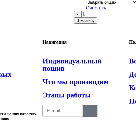
Очистить
В корзину
Навигация
По
Индивидуальный
В
пошив
овых
Д
Что мы производим
К
Этапы работы
П
ает о наших новостях
ениях