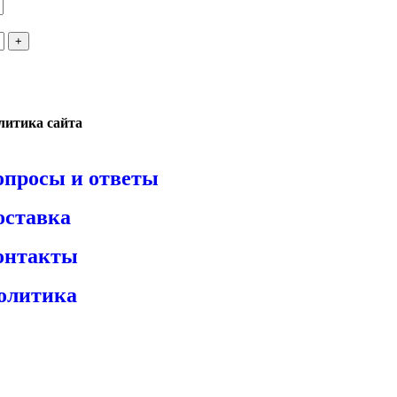
литика сайта
опросы и ответы
оставка
онтакты
олитика