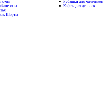
стюмы
Рубашки для мальчиков
мбинезоны
Кофты для девочек
тья
ки, Шорты