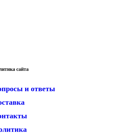
литика сайта
опросы и ответы
оставка
онтакты
олитика