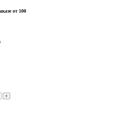
казе от 100
а