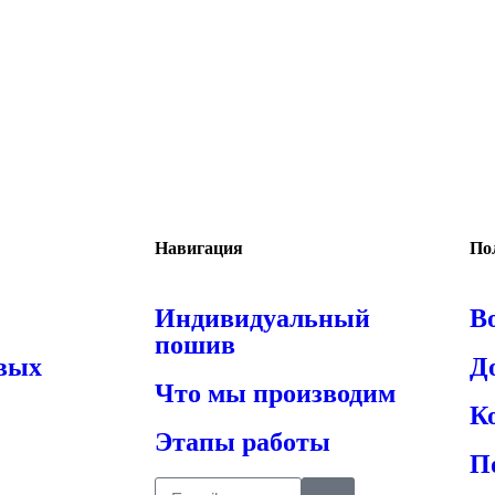
Навигация
По
Индивидуальный
В
пошив
овых
Д
Что мы производим
К
Этапы работы
П