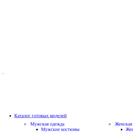
ОФИС МОСКВА:
МОСКВА, ГИЛЯРОВСКОГО, 50
ПН-ПТ - С 10-21:00
СБ-ВС С 11-19:00
+7 (977) 150 06 97
.
MANAGER@VELOURLAB.RU
Каталог готовых моделей
Мужская одежда
Женская
Мужские костюмы
Жен