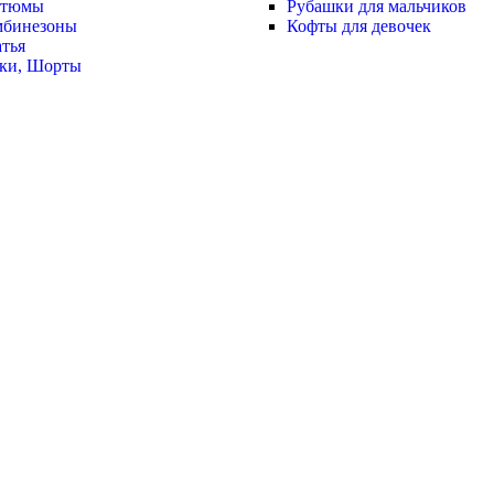
стюмы
Рубашки для мальчиков
мбинезоны
Кофты для девочек
тья
ки, Шорты