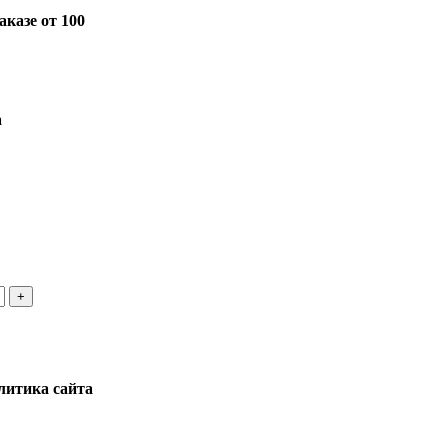
казе от 100
а
литика сайта