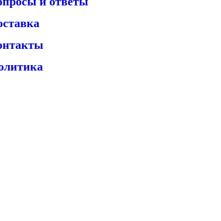
опросы и ответы
оставка
онтакты
олитика