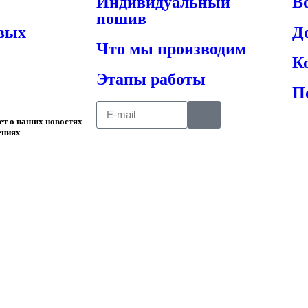
Индивидуальный
В
пошив
овых
Д
Что мы производим
К
Этапы работы
П
ает о наших новостях
ениях