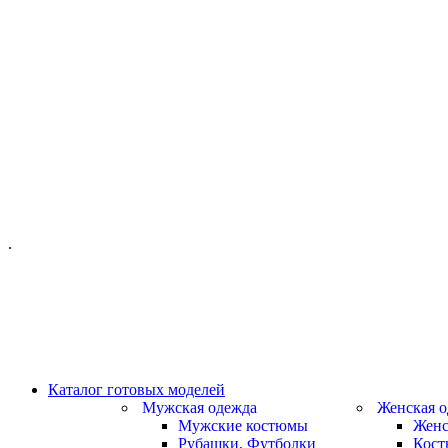
ОФИС МОСКВА:
МОСКВА, ГИЛЯРОВСКОГО, 50
ПН-ПТ - С 10-21:00
СБ-ВС С 11-19:00
+7 (977) 150 06 97
.
MANAGER@VELOURLAB.RU
Каталог готовых моделей
Мужская одежда
Женская о
Мужские костюмы
Женс
Рубашки, Футболки
Кос