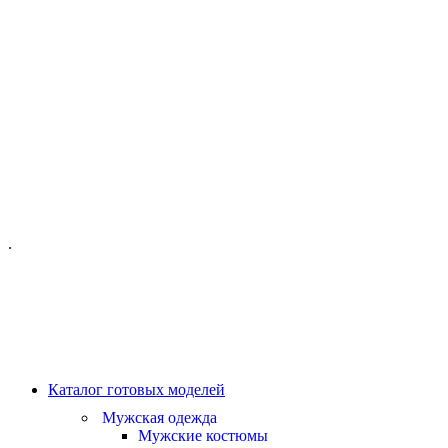
ОФИС МОСКВА:
МОСКВА, ГИЛЯРОВСКОГО, 50
ПН-ПТ - С 10-21:00
СБ-ВС С 11-19:00
+7 (977) 150 06 97
.
MANAGER@VELOURLAB.RU
Каталог готовых моделей
Мужская одежда
Мужские костюмы