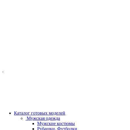
ОФИС МОСКВА:
МОСКВА, ГИЛЯРОВСКОГО, 50
ПН-ПТ - С 10-21:00
СБ-ВС С 11-19:00
+7 (977) 150 06 97
.
MANAGER@VELOURLAB.RU
Каталог готовых моделей
Мужская одежда
Мужские костюмы
Рубашки, Футболки