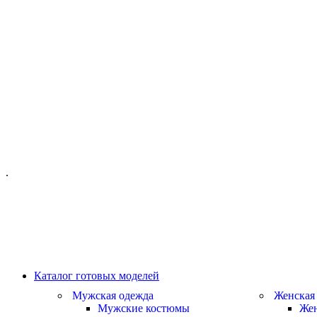
ОФИС МОСКВА:
МОСКВА, ГИЛЯРОВСКОГО, 50
ПН-ПТ - С 10-21:00
СБ-ВС С 11-19:00
+7 (977) 150 06 97
.
MANAGER@VELOURLAB.RU
Каталог готовых моделей
Мужская одежда
Женская
Мужские костюмы
Жен