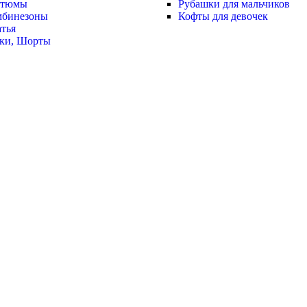
стюмы
Рубашки для мальчиков
мбинезоны
Кофты для девочек
тья
ки, Шорты