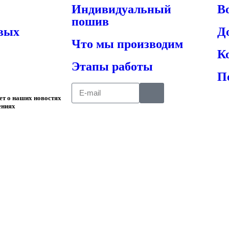
Индивидуальный
В
пошив
овых
Д
Что мы производим
К
Этапы работы
П
ает о наших новостях
ениях