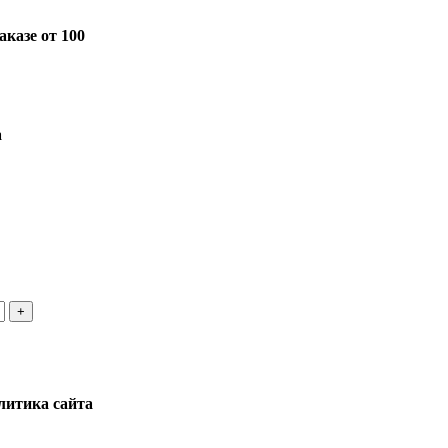
казе от 100
а
литика сайта