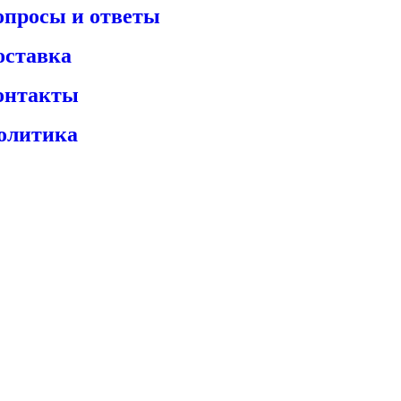
опросы и ответы
оставка
онтакты
олитика