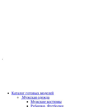
ОФИС МОСКВА:
МОСКВА, ГИЛЯРОВСКОГО, 50
ПН-ПТ - С 10-21:00
СБ-ВС С 11-19:00
+7 (977) 150 06 97
.
MANAGER@VELOURLAB.RU
Каталог готовых моделей
Мужская одежда
Мужские костюмы
Рубашки, Футболки