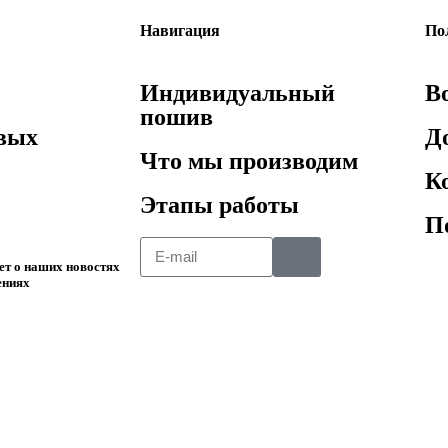
Навигация
По
Индивидуальный
В
пошив
овых
Д
Что мы производим
К
Этапы работы
П
ает о наших новостях
ениях