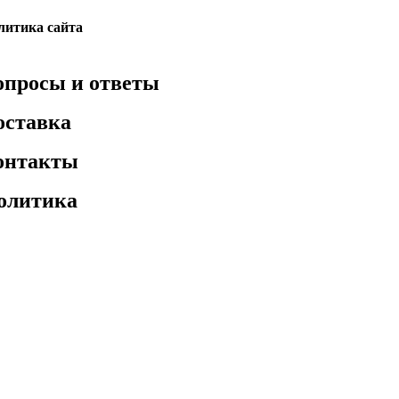
литика сайта
опросы и ответы
оставка
онтакты
олитика