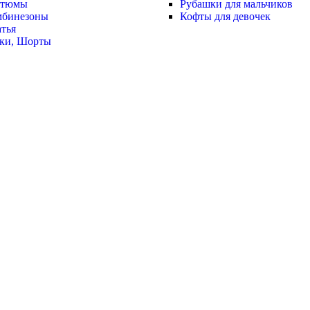
стюмы
Рубашки для мальчиков
мбинезоны
Кофты для девочек
тья
ки, Шорты