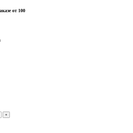
казе от 100
а