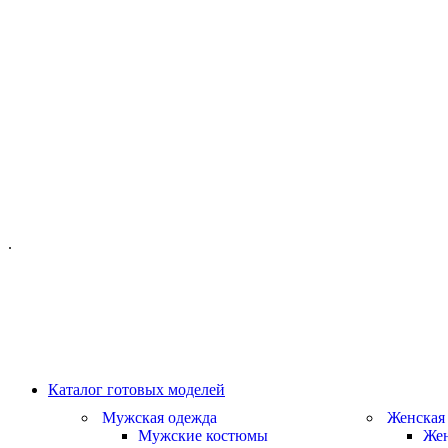
ОФИС МОСКВА:
МОСКВА, ГИЛЯРОВСКОГО, 50
ПН-ПТ - С 10-21:00
СБ-ВС С 11-19:00
+7 (977) 150 06 97
.
MANAGER@VELOURLAB.RU
Каталог готовых моделей
Мужская одежда
Женская
Мужские костюмы
Жен