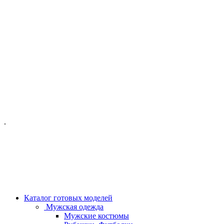
ОФИС МОСКВА:
МОСКВА, ГИЛЯРОВСКОГО, 50
ПН-ПТ - С 10-21:00
СБ-ВС С 11-19:00
+7 (977) 150 06 97
.
MANAGER@VELOURLAB.RU
Каталог готовых моделей
Мужская одежда
Мужские костюмы