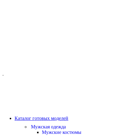
ОФИС МОСКВА:
МОСКВА, ГИЛЯРОВСКОГО, 50
ПН-ПТ - С 10-21:00
СБ-ВС С 11-19:00
+7 (977) 150 06 97
.
MANAGER@VELOURLAB.RU
Каталог готовых моделей
Мужская одежда
Мужские костюмы