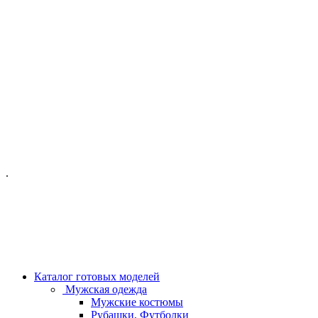
ОФИС МОСКВА:
МОСКВА, ГИЛЯРОВСКОГО, 50
ПН-ПТ - С 10-21:00
СБ-ВС С 11-19:00
+7 (977) 150 06 97
.
MANAGER@VELOURLAB.RU
Каталог готовых моделей
Мужская одежда
Мужские костюмы
Рубашки, Футболки