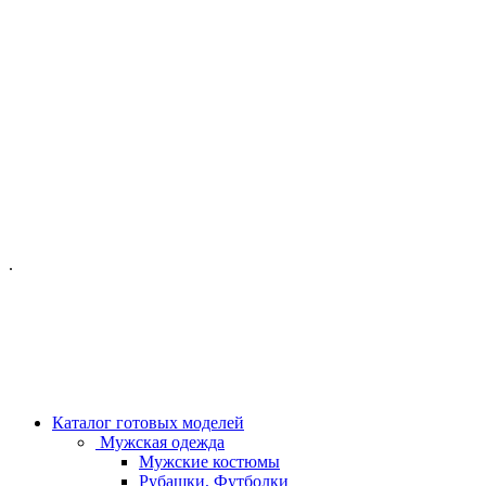
ОФИС МОСКВА:
МОСКВА, ГИЛЯРОВСКОГО, 50
ПН-ПТ - С 10-21:00
СБ-ВС С 11-19:00
+7 (977) 150 06 97
.
MANAGER@VELOURLAB.RU
Каталог готовых моделей
Мужская одежда
Мужские костюмы
Рубашки, Футболки