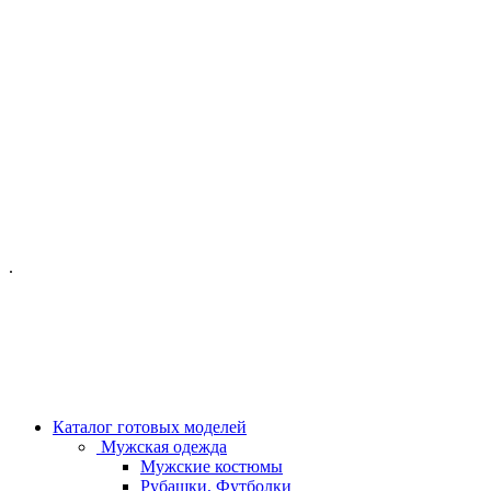
ОФИС МОСКВА:
МОСКВА, ГИЛЯРОВСКОГО, 50
ПН-ПТ - С 10-21:00
СБ-ВС С 11-19:00
+7 (977) 150 06 97
.
MANAGER@VELOURLAB.RU
Каталог готовых моделей
Мужская одежда
Мужские костюмы
Рубашки, Футболки