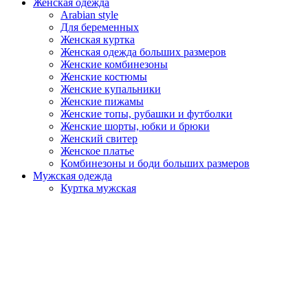
Женская одежда
Arabian style
Для беременных
Женская куртка
Женская одежда больших размеров
Женские комбинезоны
Женские костюмы
Женские купальники
Женские пижамы
Женские топы, рубашки и футболки
Женские шорты, юбки и брюки
Женский свитер
Женское платье
Комбинезоны и боди больших размеров
Мужская одежда
Куртка мужская
Мужская домашняя одежда
Мужская одежда больших размеров
Мужская одежда для отдыха
Мужские костюмы
Мужские футболки
Мужские худи и свитшоты
Мужские шорты и брюки
Каталог готовых моделей