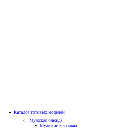
ОФИС МОСКВА:
МОСКВА, ГИЛЯРОВСКОГО, 50
ПН-ПТ - С 10-21:00
СБ-ВС С 11-19:00
+7 (977) 150 06 97
.
MANAGER@VELOURLAB.RU
Каталог готовых моделей
Мужская одежда
Мужские костюмы