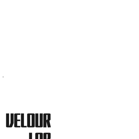
ОФИС МОСКВА:
МОСКВА, ГИЛЯРОВСКОГО, 50
ПН-ПТ - С 10-21:00
СБ-ВС С 11-19:00
+7 (977) 150 06 97
.
MANAGER@VELOURLAB.RU