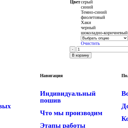
Цвет
серый
синий
Темно-синий
фиолетовый
Хаки
черный
шоколадно-коричневый
Очистить
В корзину
Навигация
По
Индивидуальный
В
пошив
овых
Д
Что мы производим
К
Этапы работы