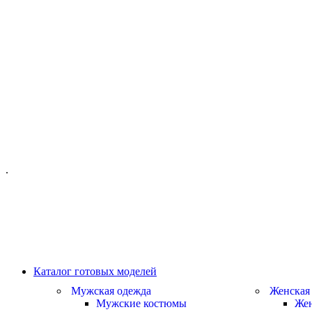
ОФИС МОСКВА:
МОСКВА, ГИЛЯРОВСКОГО, 50
ПН-ПТ - С 10-21:00
СБ-ВС С 11-19:00
+7 (977) 150 06 97
.
MANAGER@VELOURLAB.RU
Каталог готовых моделей
Мужская одежда
Женская
Мужские костюмы
Жен