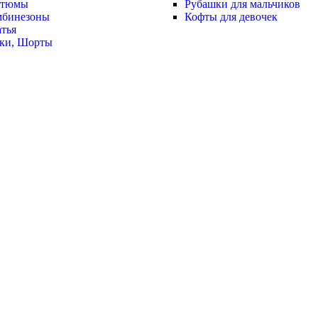
стюмы
Рубашки для мальчиков
мбинезоны
Кофты для девочек
тья
ки, Шорты