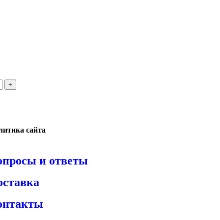
литика сайта
опросы и ответы
оставка
онтакты