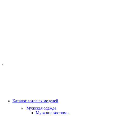
ОФИС МОСКВА:
МОСКВА, ГИЛЯРОВСКОГО, 50
ПН-ПТ - С 10-21:00
СБ-ВС С 11-19:00
+7 (977) 150 06 97
.
MANAGER@VELOURLAB.RU
Каталог готовых моделей
Мужская одежда
Мужские костюмы