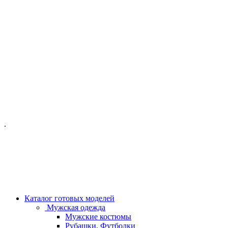
ОФИС МОСКВА:
МОСКВА, ГИЛЯРОВСКОГО, 50
ПН-ПТ - С 10-21:00
СБ-ВС С 11-19:00
+7 (977) 150 06 97
.
MANAGER@VELOURLAB.RU
Каталог готовых моделей
Мужская одежда
Мужские костюмы
Рубашки, Футболки