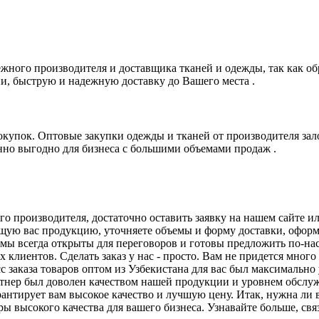
ежного производителя и доставщика тканей и одежды, так как о
ии, быструю и надежную доставку до Вашего места .
купок. Оптовые закупки одежды и тканей от производителя зало
нно выгодно для бизнеса с большими объемами продаж .
го производителя, достаточно оставить заявку на нашем сайте и
ющую вас продукцию, уточняете объемы и форму доставки, оформ
мы всегда открыты для переговоров и готовы предложить по-на
 клиентов. Сделать заказ у нас - просто. Вам не придется мно
с заказа товаров оптом из Узбекистана для вас был максималь
тнер был доволен качеством нашей продукции и уровнем обслуж
антирует вам высокое качество и лучшую цену. Итак, нужна ли 
 высокого качества для вашего бизнеса. Узнавайте больше, связ