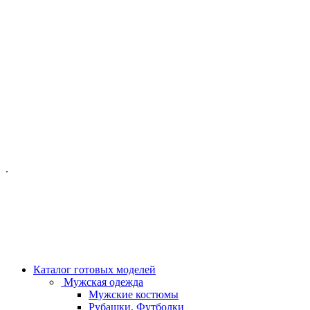
ОФИС МОСКВА:
МОСКВА, ГИЛЯРОВСКОГО, 50
ПН-ПТ - С 10-21:00
СБ-ВС С 11-19:00
+7 (977) 150 06 97
.
MANAGER@VELOURLAB.RU
Каталог готовых моделей
Мужская одежда
Мужские костюмы
Рубашки, Футболки