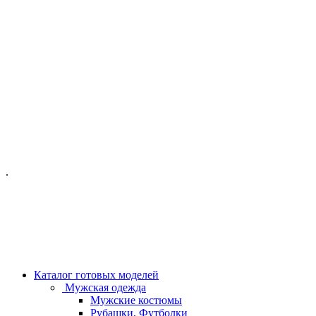
ОФИС МОСКВА:
МОСКВА, ГИЛЯРОВСКОГО, 50
ПН-ПТ - С 10-21:00
СБ-ВС С 11-19:00
+7 (977) 150 06 97
.
MANAGER@VELOURLAB.RU
Каталог готовых моделей
Мужская одежда
Мужские костюмы
Рубашки, Футболки