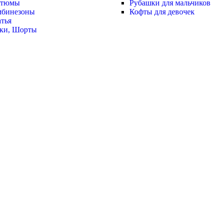
стюмы
Рубашки для мальчиков
мбинезоны
Кофты для девочек
тья
ки, Шорты