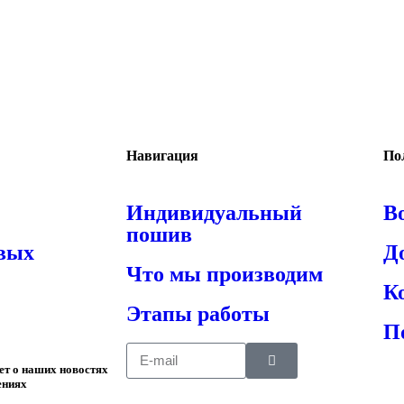
Навигация
По
Индивидуальный
В
пошив
овых
Д
Что мы производим
К
Этапы работы
П
ает о наших новостях
ениях