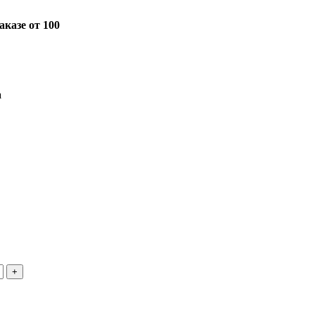
казе от 100
а