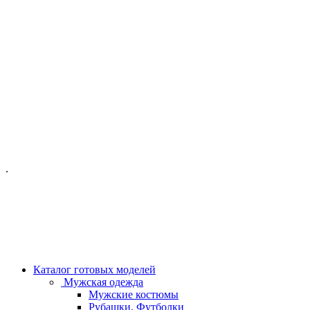
ОФИС МОСКВА:
МОСКВА, ГИЛЯРОВСКОГО, 50
ПН-ПТ - С 10-21:00
СБ-ВС С 11-19:00
+7 (977) 150 06 97
.
MANAGER@VELOURLAB.RU
Каталог готовых моделей
Мужская одежда
Мужские костюмы
Рубашки, Футболки